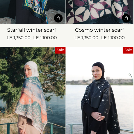
Starfall winter scarf
Cosmo winter scarf
Regular
Sale
Regular
Sale
LE 1,350.00
LE 1,100.00
LE 1,350.00
LE 1,100.00
price
price
price
price
Sale
Sale