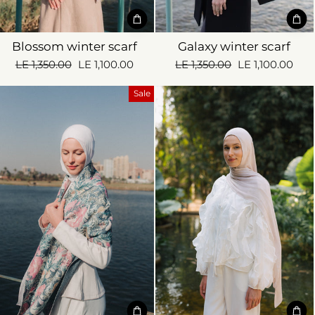
Blossom winter scarf
Galaxy winter scarf
Regular
Sale
Regular
Sale
LE 1,350.00
LE 1,100.00
LE 1,350.00
LE 1,100.00
price
price
price
price
Sale